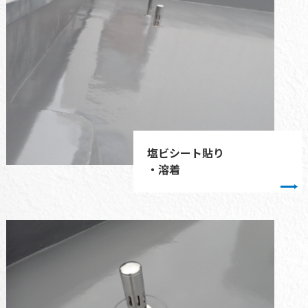
塩ビシート貼り
・溶着